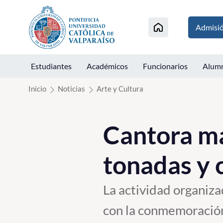
Click acá para ir directamente al contenido
Admisi
Estudiantes
Académicos
Funcionarios
Alum
Inicio
Noticias
Arte y Cultura
Cantora ma
tonadas y 
La actividad organiza
con la conmemoración