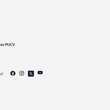
nes PUCV
cl