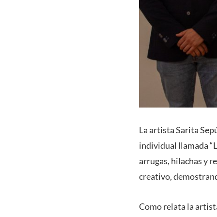
La artista Sarita Se
individual llamada “L
arrugas, hilachas y 
creativo, demostrand
Como relata la artist