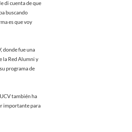
e di cuenta de que
taba buscando
rma es que voy
V, donde fue una
e la Red Alumni y
e su programa de
a PUCV también ha
per importante para