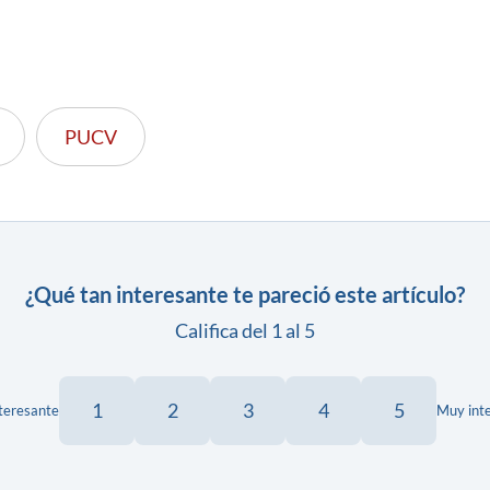
PUCV
¿Qué tan interesante te pareció este artículo?
Califica del 1 al 5
1
2
3
4
5
teresante
Muy int