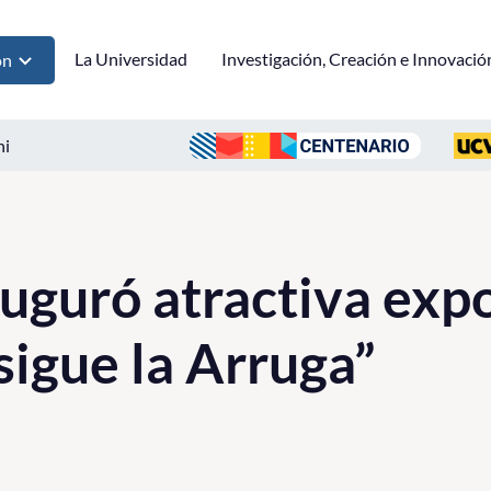
La Universidad
Investigación, Creación e Innovació
ón
ni
uguró atractiva expo
sigue la Arruga”