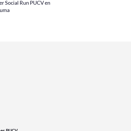
er Social Run PUCV en
auma
nes PUCV