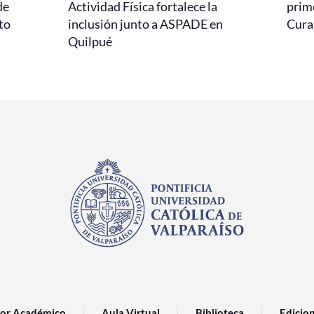
de
Actividad Física fortalece la
prim
to
inclusión junto a ASPADE en
Cur
Quilpué
or Académico
Aula Virtual
Biblioteca
Edicio