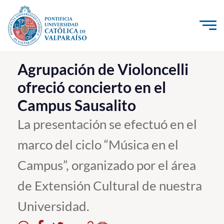
Click acá para ir directamente al contenido
La Universidad
Agrupación de Violoncelli
ofreció concierto en el
Investigación, Creación e Innovación
Campus Sausalito
PUCV Internacional
Vinculación con el Medio
La presentación se efectuó en el
marco del ciclo “Música en el
Admisión
Campus”, organizado por el área
Pregrado
de Extensión Cultural de nuestra
Postgrado
Universidad.
Formación Continua