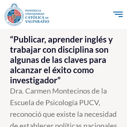
Click acá para ir directamente al contenido
La Universidad
“Publicar, aprender inglés y
trabajar con disciplina son
Investigación, Creación e Innovación
algunas de las claves para
PUCV Internacional
alcanzar el éxito como
Vinculación con el Medio
investigador”
Admisión
Dra. Carmen Montecinos de la
Escuela de Psicología PUCV,
Pregrado
reconoció que existe la necesidad
Postgrado
Formación Continua
de establecer políticas nacionales