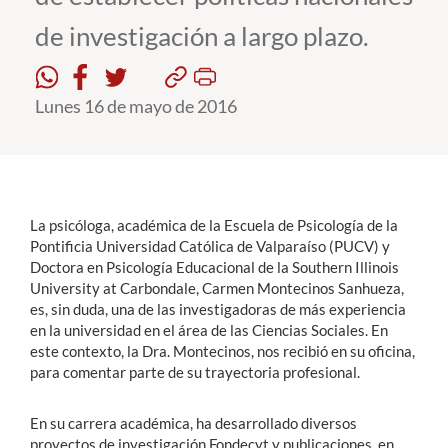
de investigación a largo plazo.
Estudiantes
Académicos
Lunes 16 de mayo de 2016
Funcionarios
Alumni
La psicóloga, académica de la Escuela de Psicología de la
Pontificia Universidad Católica de Valparaíso (PUCV) y
English
Doctora en Psicología Educacional de la Southern Illinois
University at Carbondale, Carmen Montecinos Sanhueza,
es, sin duda, una de las investigadoras de más experiencia
en la universidad en el área de las Ciencias Sociales. En
este contexto, la Dra. Montecinos, nos recibió en su oficina,
para comentar parte de su trayectoria profesional.
En su carrera académica, ha desarrollado diversos
proyectos de investigación Fondecyt y publicaciones, en