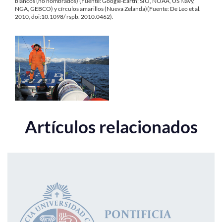
blancos (no nombrados) (Fuente: Google-Earth; SIO, NOAA, US Navy,
NGA, GEBCO) y círculos amarillos (Nueva Zelanda)(Fuente: De Leo et al.
2010, doi:10.1098/ rspb. 2010.0462).
Artículos relacionados