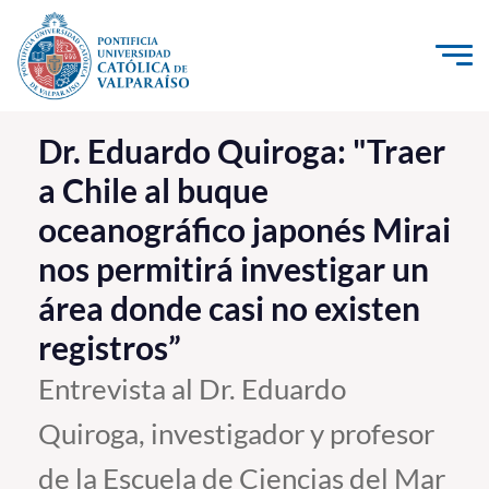
Click acá para ir directamente al contenido
La Universidad
Dr. Eduardo Quiroga: "Traer
a Chile al buque
Investigación, Creación e Innovación
oceanográfico japonés Mirai
PUCV Internacional
nos permitirá investigar un
Vinculación con el Medio
área donde casi no existen
Admisión
registros”
Entrevista al Dr. Eduardo
Pregrado
Quiroga, investigador y profesor
Postgrado
de la Escuela de Ciencias del Mar
Formación Continua