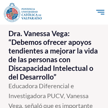
Click acá para ir directamente al contenido
La Universidad
Dra. Vanessa Vega:
“Debemos ofrecer apoyos
Investigación, Creación e Innovación
tendientes a mejorar la vida
PUCV Internacional
de las personas con
Vinculación con el Medio
Discapacidad Intelectual o
Admisión
del Desarrollo”
Educadora Diferencial e
Pregrado
Investigadora PUCV, Vanessa
Postgrado
Vega, señaló que es importante
Formación Continua