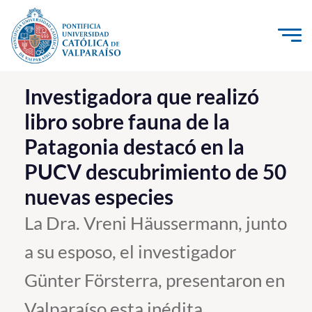
Click acá para ir directamente al contenido
La Universidad
Investigadora que realizó
libro sobre fauna de la
Investigación, Creación e Innovación
Patagonia destacó en la
PUCV Internacional
PUCV descubrimiento de 50
Vinculación con el Medio
nuevas especies
Admisión
La Dra. Vreni Häussermann, junto
a su esposo, el investigador
Pregrado
Günter Försterra, presentaron en
Postgrado
Formación Continua
Valparaíso esta inédita