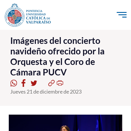
Click acá para ir directamente al contenido
La Universidad
Imágenes del concierto
navideño ofrecido por la
Investigación, Creación e Innovación
Orquesta y el Coro de
PUCV Internacional
Cámara PUCV
Vinculación con el Medio
Admisión
Jueves 21 de diciembre de 2023
Pregrado
Postgrado
Formación Continua