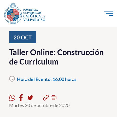
Click acá para ir directamente al contenido
La Universidad
20
OCT
Investigación, Creación e Innovación
Taller Online: Construcción
PUCV Internacional
de Curriculum
Vinculación con el Medio
Hora del Evento:
16:00 horas
Admisión
Pregrado
Postgrado
Martes 20 de octubre de 2020
Formación Continua