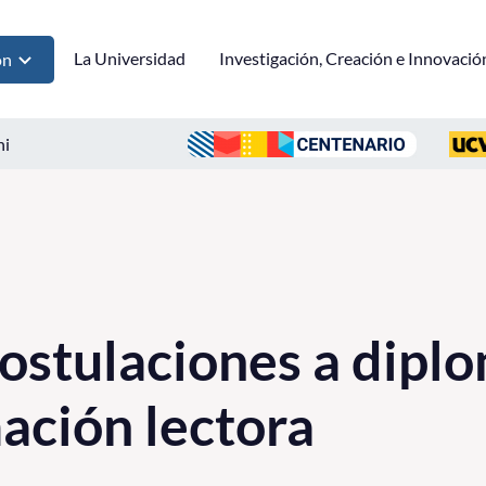
La Universidad
Investigación, Creación e Innovació
ón
ni
postulaciones a dipl
ación lectora