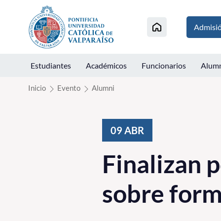
Click acá para ir directamente al contenido
Admisi
Estudiantes
Académicos
Funcionarios
Alum
Inicio
Evento
Alumni
09
ABR
Finalizan 
sobre form