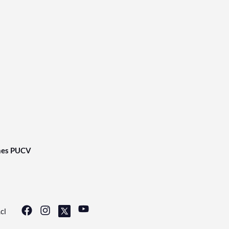
nes PUCV
cl