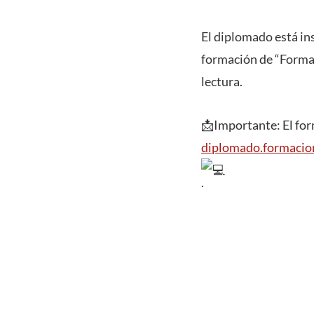
El diplomado está in
formación de “Formad
lectura.
📩Importante: El form
diplomado.formacio
.