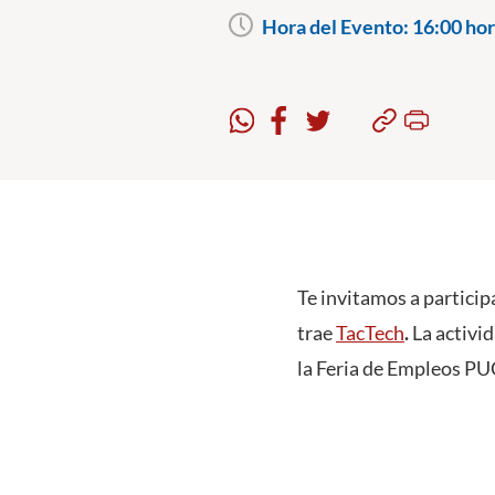
Hora del Evento:
16:00 hor
Te invitamos a particip
trae
TacTech
.
La activid
la Feria de Empleos P