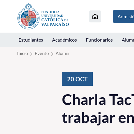
Click acá para ir directamente al contenido
Admisi
Estudiantes
Académicos
Funcionarios
Alum
Inicio
Evento
Alumni
20
OCT
Charla Tac
trabajar 