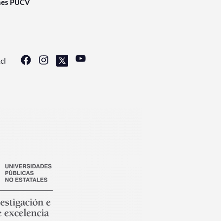
nes PUCV
cl