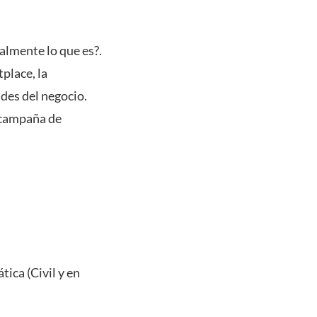
lmente lo que es?.
place, la
des del negocio.
 campaña de
tica (Civil y en