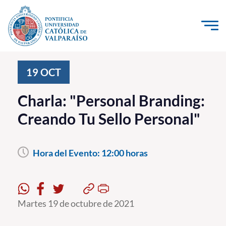
Click acá para ir directamente al contenido
La Universidad
19
OCT
Investigación, Creación e Innovación
Charla: "Personal Branding:
PUCV Internacional
Creando Tu Sello Personal"
Vinculación con el Medio
Hora del Evento:
12:00 horas
Admisión
Pregrado
Postgrado
Martes 19 de octubre de 2021
Formación Continua