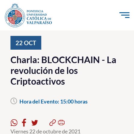
Click acá para ir directamente al contenido
La Universidad
22
OCT
Investigación, Creación e Innovación
Charla: BLOCKCHAIN - La
PUCV Internacional
revolución de los
Vinculación con el Medio
Criptoactivos
Admisión
Hora del Evento:
15:00 horas
Pregrado
Postgrado
Formación Continua
Viernes 22 de octubre de 2021