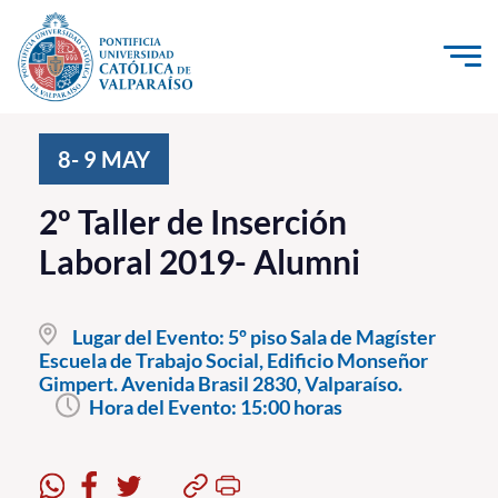
Click acá para ir directamente al contenido
La Universidad
8- 9
MAY
Investigación, Creación e Innovación
2º Taller de Inserción
PUCV Internacional
Laboral 2019- Alumni
Vinculación con el Medio
Lugar del Evento:
5º piso Sala de Magíster
Admisión
Escuela de Trabajo Social, Edificio Monseñor
Gimpert. Avenida Brasil 2830, Valparaíso.
Pregrado
Hora del Evento:
15:00 horas
Postgrado
Formación Continua