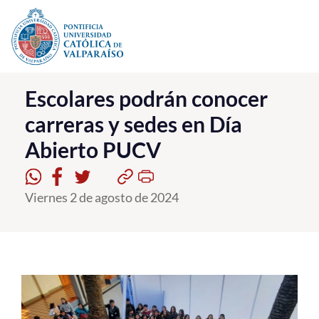
Click acá para ir directamente al contenido
La Universidad
Escolares podrán conocer
carreras y sedes en Día
Investigación, Creación e Innovación
Abierto PUCV
PUCV Internacional
Vinculación con el Medio
Viernes 2 de agosto de 2024
Admisión
Pregrado
Postgrado
Formación Continua