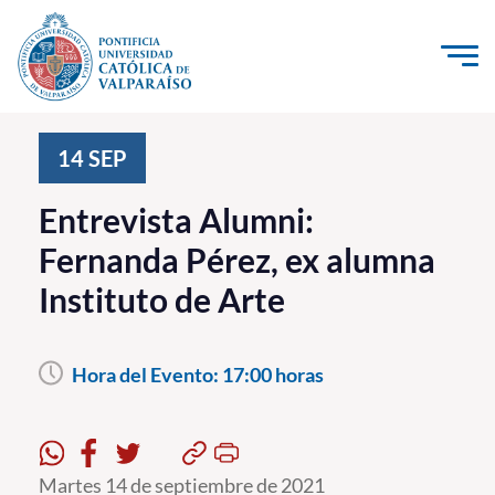
Click acá para ir directamente al contenido
La Universidad
14
SEP
Investigación, Creación e Innovación
Entrevista Alumni:
PUCV Internacional
Fernanda Pérez, ex alumna
Vinculación con el Medio
Instituto de Arte
Admisión
Hora del Evento:
17:00 horas
Pregrado
Postgrado
Formación Continua
Martes 14 de septiembre de 2021