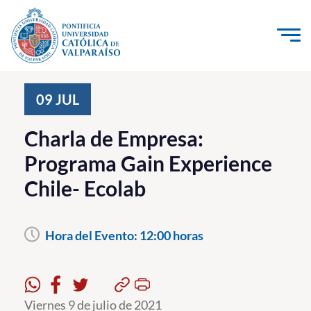
Click acá para ir directamente al contenido
La Universidad
09
JUL
Investigación, Creación e Innovación
Charla de Empresa:
PUCV Internacional
Programa Gain Experience
Vinculación con el Medio
Chile- Ecolab
Admisión
Hora del Evento:
12:00 horas
Pregrado
Postgrado
Formación Continua
Viernes 9 de julio de 2021