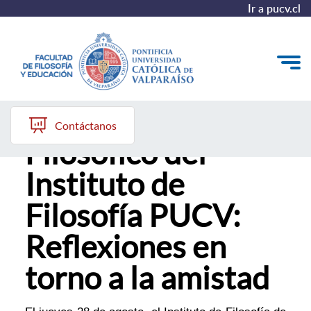
Ir a pucv.cl
XIV Café
Quiénes somos
Contáctanos
Filosófico del
Líneas de trabajo 2025-2028
Instituto de
Historia
Filosofía PUCV:
Proyecto Conocimientos 2030
Reflexiones en
Reportes
torno a la amistad