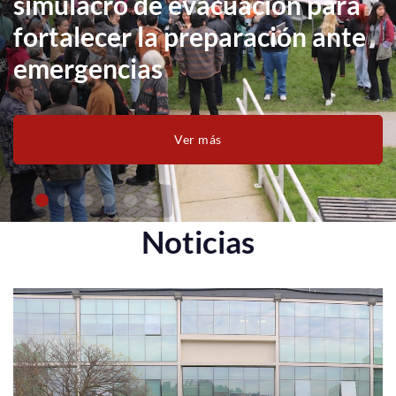
simulacro de evacuación para
fortalecer la preparación ante
emergencias
Ver más
Noticias