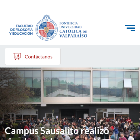
Click acá para ir directamente al contenido
Quiénes somos
Contáctanos
Líneas de trabajo 2025-2028
Historia
Proyecto Conocimientos 2030
Reportes
Campus Sausalito realizó