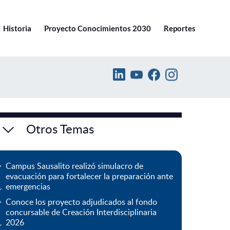
Ir a pucv.cl
Historia
Proyecto Conocimientos 2030
Reportes
Otros Temas
Campus Sausalito realizó simulacro de
evacuación para fortalecer la preparación ante
emergencias
Conoce los proyecto adjudicados al fondo
concursable de Creación Interdisciplinaria
2026