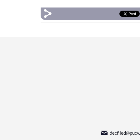
decfiled@pucv.