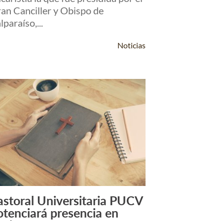
an Canciller y Obispo de
lparaíso,...
Noticias
astoral Universitaria PUCV
Leer Más +
otenciará presencia en