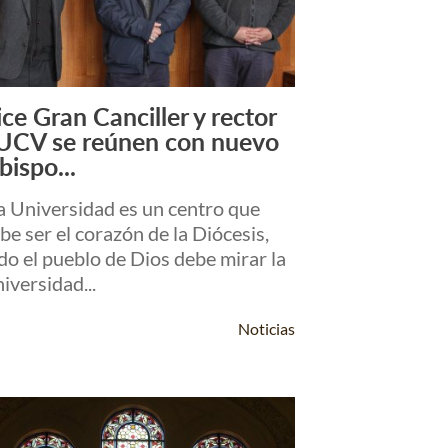
ice Gran Canciller y rector
Leer Más +
UCV se reúnen con nuevo
bispo...
a Universidad es un centro que
be ser el corazón de la Diócesis,
do el pueblo de Dios debe mirar la
iversidad...
Noticias