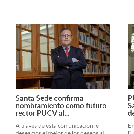
Santa Sede confirma
P
Leer Más +
nombramiento como futuro
S
rector PUCV al...
de
A través de esta comunicación le
En
deseamos el mejor de los deseos al
Eu