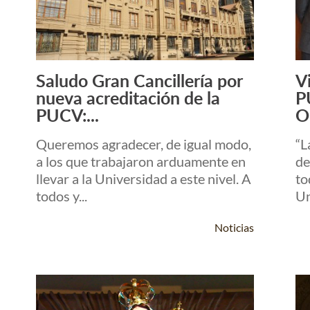
Saludo Gran Cancillería por
V
Leer Más +
nueva acreditación de la
P
PUCV:...
O
Queremos agradecer, de igual modo,
“L
a los que trabajaron arduamente en
de
llevar a la Universidad a este nivel. A
to
todos y...
Un
Noticias