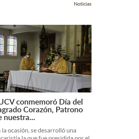
Noticias
UCV conmemoró Día del
Leer Más +
agrado Corazón, Patrono
 nuestra...
 la ocasión, se desarrolló una
caristía la que fue presidida por el