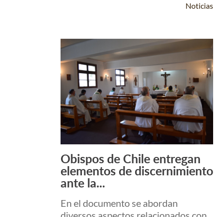
Noticias
Obispos de Chile entregan
Leer Más +
elementos de discernimiento
ante la...
En el documento se abordan
diversos aspectos relacionados con