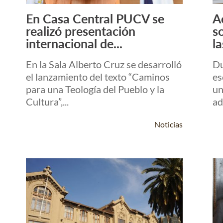
En Casa Central PUCV se
A
Leer Más +
realizó presentación
s
internacional de...
la
En la Sala Alberto Cruz se desarrolló
Du
el lanzamiento del texto “Caminos
es
para una Teología del Pueblo y la
un
Cultura”,...
ad
Noticias