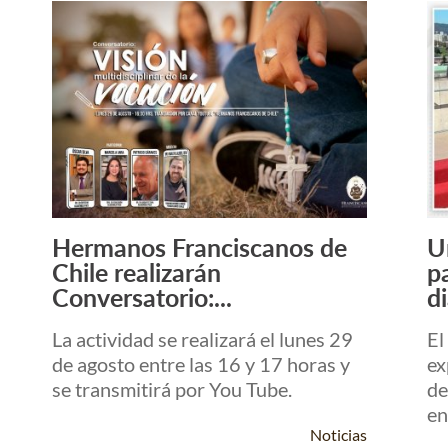
Hermanos Franciscanos de
U
Leer Más +
Chile realizarán
p
Conversatorio:...
di
La actividad se realizará el lunes 29
El
de agosto entre las 16 y 17 horas y
ex
se transmitirá por You Tube.
de
en
Noticias