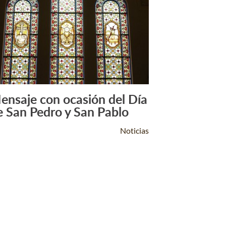
ensaje con ocasión del Día
Leer Más +
e San Pedro y San Pablo
Noticias