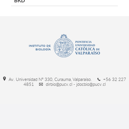
BKD
Av. Universidad Nº 330, Curauma, Valparaíso.
+56 32 227
4851
dirbio@pucv.cl - jdocbio@pucv.cl