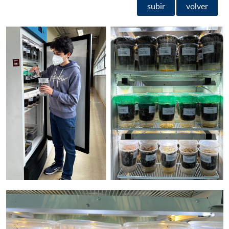
subir
volver