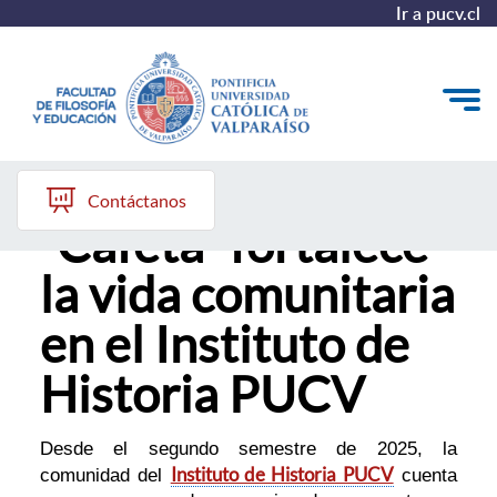
Ir a pucv.cl
Renovación de la
Quiénes somos
Contáctanos
“Cafeta” fortalece
Líneas de trabajo 2025-2028
la vida comunitaria
Historia
en el Instituto de
Proyecto Conocimientos 2030
Historia PUCV
Reportes
Desde el segundo semestre de 2025, la
Instituto de Historia PUCV
comunidad del
cuenta