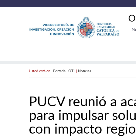
O
N
Usted está en:
Portada
|
OTL
|
Noticias
PUCV reunió a aca
para impulsar sol
con impacto regio