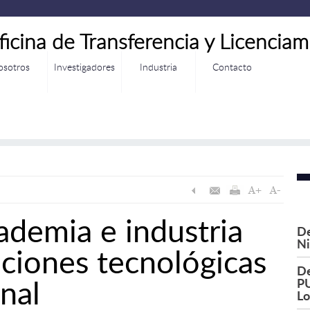
ficina de Transferencia y Licenciam
osotros
Investigadores
Industria
Contacto
demia e industria
De
Ni
uciones tecnológicas
De
nal
PU
L