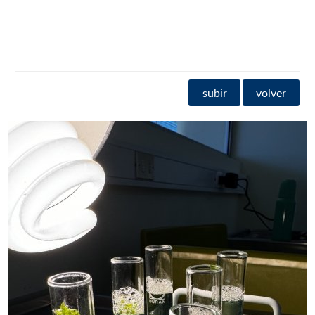
subir
volver