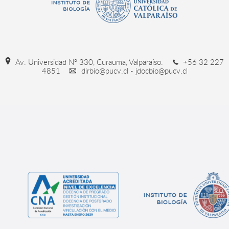
Av. Universidad Nº 330, Curauma, Valparaíso.
+56 32 227
4851
dirbio@pucv.cl - jdocbio@pucv.cl