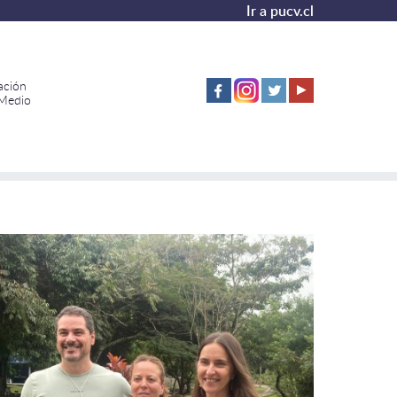
Ir a pucv.cl
ación
 Medio