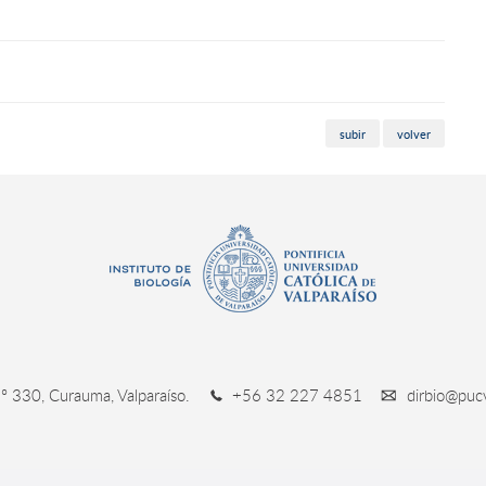
subir
volver
º 330, Curauma, Valparaíso.
+56 32 227 4851
dirbio@pucv