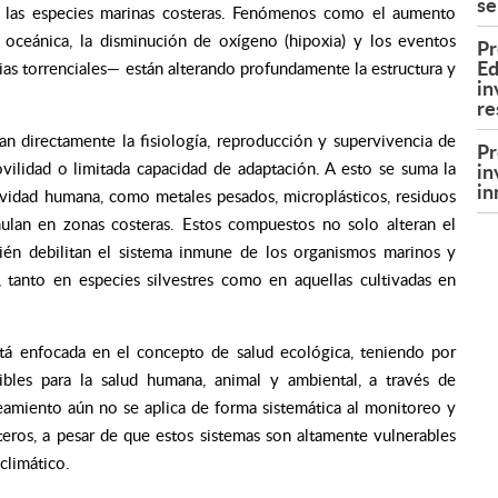
se
 las especies marinas costeras. Fenómenos como el aumento
n oceánica, la disminución de oxígeno (hipoxia) y los eventos
Pr
Ed
as torrenciales— están alterando profundamente la estructura y
in
re
an directamente la fisiología, reproducción y supervivencia de
Pr
in
vilidad o limitada capacidad de adaptación. A esto se suma la
in
ividad humana, como metales pesados, microplásticos, residuos
umulan en zonas costeras. Estos compuestos no solo alteran el
bién debilitan el sistema inmune de los organismos marinos y
 tanto en especies silvestres como en aquellas cultivadas en
stá enfocada en el concepto de salud ecológica, teniendo por
ibles para la salud humana, animal y ambiental, a través de
teamiento aún no se aplica de forma sistemática al monitoreo y
teros, a pesar de que estos sistemas son altamente vulnerables
climático.