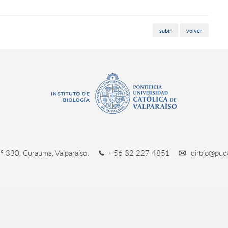
subir
volver
º 330, Curauma, Valparaíso.
+56 32 227 4851
dirbio@pucv