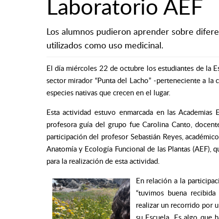
Laboratorio AEF
Los alumnos pudieron aprender sobre diferen
utilizados como uso medicinal.
El día miércoles 22 de octubre los estudiantes de la Es
sector mirador “Punta del Lacho” -perteneciente a la 
especies nativas que crecen en el lugar.
Esta actividad estuvo enmarcada en las Academias
E
profesora guía del grupo fue Carolina Canto, docente
participación del profesor Sebastián Reyes, académic
Anatomía y Ecología Funcional de las Plantas (AEF), qu
para la realización de esta actividad.
En relación a la particip
“tuvimos buena recibida
realizar un recorrido por 
su Escuela. Es algo que 