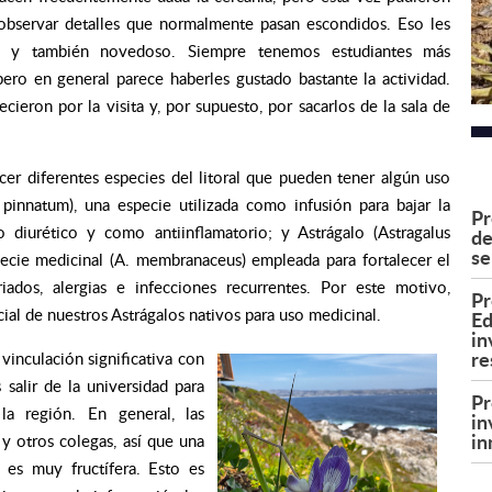
observar detalles que normalmente pasan escondidos. Eso les
e y también novedoso. Siempre tenemos estudiantes más
 pero en general parece haberles gustado bastante la actividad.
ieron por la visita y, por supuesto, por sacarlos de la sala de
cer diferentes especies del litoral que pueden tener algún uso
 pinnatum
), una especie utilizada como infusión para bajar la
Pr
 diurético y como antiinflamatorio; y Astrágalo (
Astragalus
de
se
ecie medicinal (
A. membranaceus
) empleada para fortalecer el
iados, alergias e infecciones recurrentes. Por este motivo,
Pr
ial de nuestros Astrágalos
nativos para uso medicinal.
Ed
in
re
vinculación significativa con
salir de la universidad para
Pr
la región. En general, las
in
in
y otros colegas, así que una
 es muy fructífera. Esto es