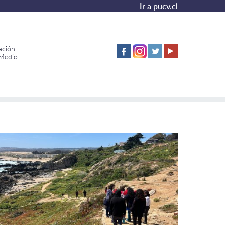
Ir a pucv.cl
ación
 Medio