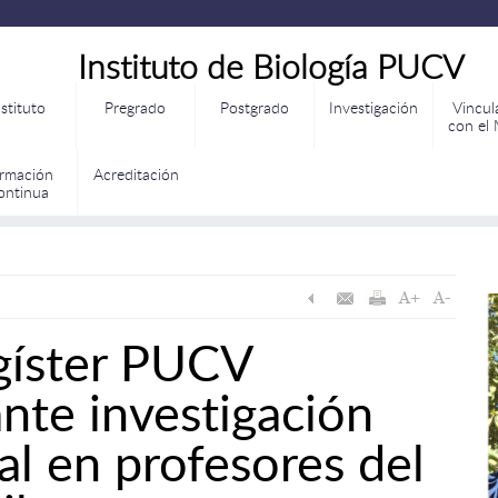
Instituto de Biología PUCV
nstituto
Pregrado
Postgrado
Investigación
Vincul
con el
rmación
Acreditación
ontinua
gíster PUCV
ante investigación
al en profesores del