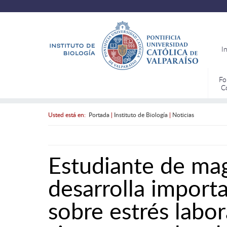
I
Fo
C
Usted está en:
Portada
|
Instituto de Biología
|
Noticias
Estudiante de ma
desarrolla import
sobre estrés labor