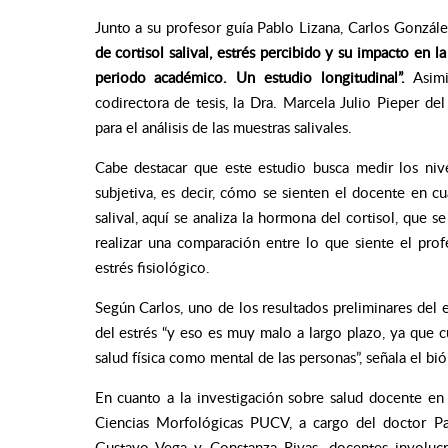
Junto a su profesor guía Pablo Lizana, Carlos González
de cortisol salival, estrés percibido y su impacto en l
periodo académico. Un estudio longitudinal”.
Asimi
codirectora de tesis, la Dra. Marcela Julio Pieper de
para el análisis de las muestras salivales.
Cabe destacar que este estudio busca medir los niv
subjetiva, es decir, cómo se sienten el docente en c
salival, aquí se analiza la hormona del cortisol, que s
realizar una comparación entre lo que siente el pro
estrés fisiológico.
Según Carlos, uno de los resultados preliminares del
del estrés “y eso es muy malo a largo plazo, ya que 
salud física como mental de las personas”, señala el bi
En cuanto a la investigación sobre salud docente en
Ciencias Morfológicas PUCV, a cargo del doctor Pa
Gustavo Vega y Constanza Rivas, docentes involucr