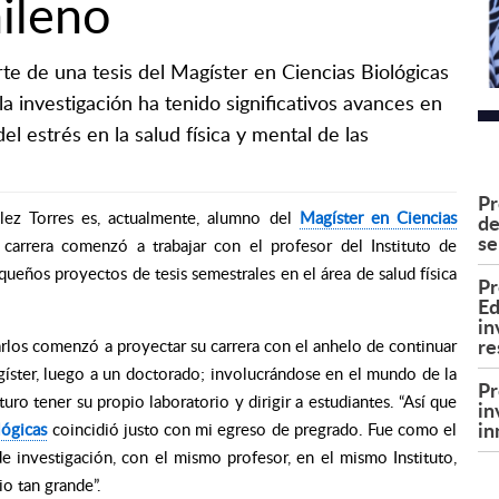
hileno
rte de una tesis del Magíster en Ciencias Biológicas
la investigación ha tenido significativos avances en
el estrés en la salud física y mental de las
Pr
lez Torres es, actualmente, alumno del
Magíster en Ciencias
de
se
arrera comenzó a trabajar con el profesor del Instituto de
ueños proyectos de tesis semestrales en el área de salud física
Pr
Ed
in
re
arlos comenzó a proyectar su carrera con el anhelo de continuar
agíster, luego a un doctorado; involucrándose en el mundo de la
Pr
uro tener su propio laboratorio y dirigir a estudiantes. “Así que
in
in
lógicas
coincidió justo con mi egreso de pregrado. Fue como el
e investigación, con el mismo profesor, en el mismo Instituto,
o tan grande”.