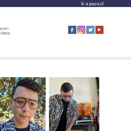
Ir a pucv.cl
ación
 Medio