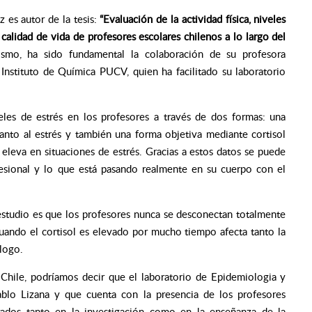
 es autor de la tesis:
“Evaluación de la actividad física, niveles
a calidad de vida de profesores escolares chilenos a lo largo del
smo, ha sido fundamental la colaboración de su profesora
l Instituto de Química PUCV, quien ha facilitado su laboratorio
eles de estrés en los profesores a través de dos formas: una
uanto al estrés y también una forma objetiva mediante cortisol
e eleva en situaciones de estrés. Gracias a estos datos se puede
fesional y lo que está pasando realmente en su cuerpo con el
 estudio es que los profesores nunca se desconectan totalmente
cuando el cortisol es elevado por mucho tiempo afecta tanto la
ólogo.
 Chile, podríamos decir que el laboratorio de Epidemiologia y
blo Lizana y que cuenta con la presencia de los profesores
ados tanto en la investigación como en la enseñanza de la