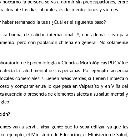
 nocturno la persona se va a dormir sin preocupaciones, entre
 durante los días laborales, es decir entre lunes y viernes.
 haber terminado la tesis ¿Cuál es el siguiente paso?
sta buena, de calidad internacional. Y, que además sirva para
perimento, pero con población chilena en general. No solamente
laboratorio de Epidemiologia y Ciencias Morfológicas PUCV fue
 afecta la salud mental de las personas. Por ejemplo: ausencia
ocales comerciales, si tienen áreas verdes, si tienen limpieza o
oceso y comparar entre lo que pasa en Valparaíso y en Viña del
a ausencia o presencia de elementos afecta a su salud mental y
ógico.
ción?
es van a servir, faltar gente que lo sepa utilizar, ya que las
or ejemplo, el Ministerio de Educación, el Ministerio de Salud,