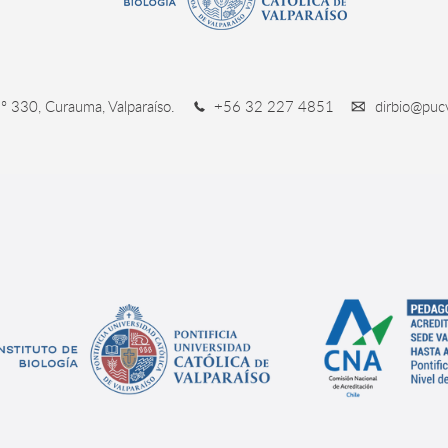
º 330, Curauma, Valparaíso.
+56 32 227 4851
dirbio@pucv