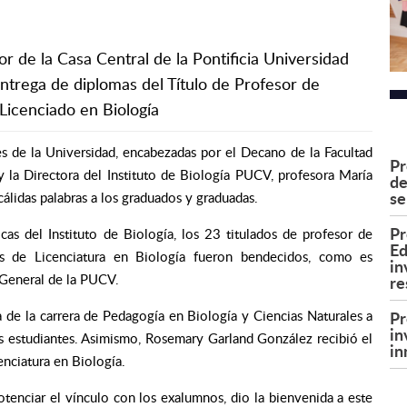
r de la Casa Central de la Pontificia Universidad
entrega de diplomas del Título de Profesor de
 Licenciado en Biología
s de la Universidad, encabezadas por el Decano de la Facultad
Pr
la Directora del Instituto de Biología PUCV, profesora María
de
se
cálidas palabras a los graduados y graduadas.
Pr
as del Instituto de Biología, los 23 titulados de profesor de
Ed
os de Licenciatura en Biología fueron bendecidos, como es
in
n General de la PUCV.
re
Pr
de la carrera de Pedagogía en Biología y Ciencias Naturales a
in
as estudiantes. Asimismo, Rosemary Garland González recibió el
in
nciatura en Biología.
tenciar el vínculo con los exalumnos, dio la bienvenida a este