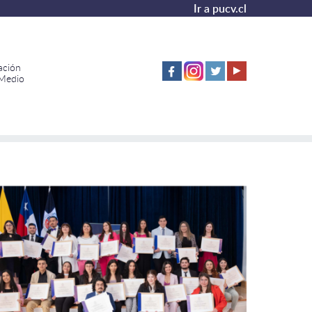
Ir a pucv.cl
ación
 Medio