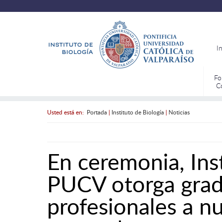
I
Fo
C
Usted está en:
Portada
|
Instituto de Biología
|
Noticias
En ceremonia, Ins
PUCV otorga grado
profesionales a n