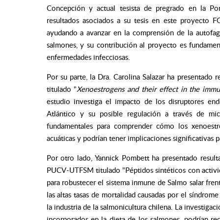
Concepción y actual tesista de pregrado en la Pon
resultados asociados a su tesis en este proyecto F
ayudando a avanzar en la comprensión de la autofa
salmones, y su contribución al proyecto es fundament
enfermedades infecciosas.
Por su parte, la Dra. Carolina Salazar ha presenta
titulado "
Xenoestrogens and their effect in the immu
estudio investiga el impacto de los disruptores e
Atlántico y su posible regulación a través de mi
fundamentales para comprender cómo los xenoestró
acuáticas y podrían tener implicaciones significativas p
Por otro lado, Yannick Pombett ha presentado resul
PUCV-UTFSM titulado "Péptidos sintéticos con activid
para robustecer el sistema inmune de Salmo salar frente
las altas tasas de mortalidad causadas por el síndrome
la industria de la salmonicultura chilena. La investiga
incorporados en la dieta de los salmones, podrían red