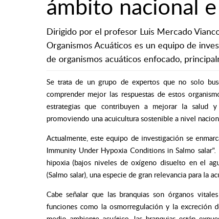
ámbito nacional e
Dirigido por el profesor Luis Mercado Vian
Organismos Acuáticos es un equipo de invest
de organismos acuáticos enfocado, principal
Se trata de un grupo de expertos que no solo busc
comprender mejor las respuestas de estos organismos
estrategias que contribuyen a mejorar la salud y 
promoviendo una acuicultura sostenible a nivel naciona
Actualmente, este equipo de investigación se enma
Immunity Under Hypoxia Conditions in Salmo salar". 
hipoxia (bajos niveles de oxígeno disuelto en el ag
(Salmo salar), una especie de gran relevancia para la ac
Cabe señalar que las branquias son órganos vitale
funciones como la osmorregulación y la excreción d
medio ambiente acuático, las branquias están expue