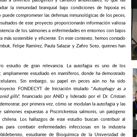
udiar la inmunidad branquial bajo condiciones de hipoxia es
eno puede comprometer las defensas inmunológicas de los peces,
esultados de este proyecto proporcionarán información valiosa
esistencia de los salmones a enfermedades en entornos con bajos
ra más sostenible y eficiente. En este contexto, hemos contado
tambuk, Felipe Ramírez, Paula Salazar y Zafiro Soto, quienes han
ro estudio de gran relevancia. La autofagia es uno de los
ar, ampliamente estudiado en mamíferos, donde ha demostrado
acelulares. Sin embargo, su papel en peces aún no ha sido
 proyecto FONDECYT de Iniciación titulado “
Autophagy as a
nid gills
”, financiado por ANID y liderado por el Dr. Cristian
demostrar, por primera vez, cómo se modulan la autofagia y las
de salmones expuestas a Piscirickettsia salmonis, un patógeno
 chilena. Los hallazgos de este estudio buscan contribuir al
cas para combatir enfermedades infecciosas en la industria
Valdebenito, estudiante de Bioquímica de la Universidad de