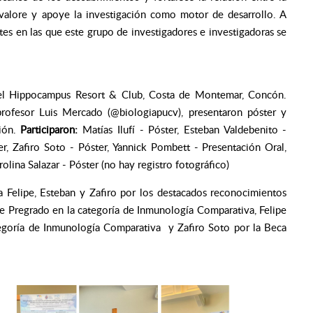
 valore y apoye la investigación como motor de desarrollo. A
es en las que este grupo de investigadores e investigadoras se
el Hippocampus Resort & Club, Costa de Montemar, Concón.
 profesor Luis Mercado (@biologiapucv), presentaron póster y
ción.
Participaron:
Matías Ilufí - Póster, Esteban Valdebenito -
er, Zafiro Soto - Póster, Yannick Pombett - Presentación Oral,
olina Salazar - Póster (no hay registro fotográfico)
a Felipe, Esteban y Zafiro por los destacados reconocimientos
e Pregrado en la categoría de Inmunología Comparativa, Felipe
egoría de Inmunología Comparativa y Zafiro Soto por la Beca