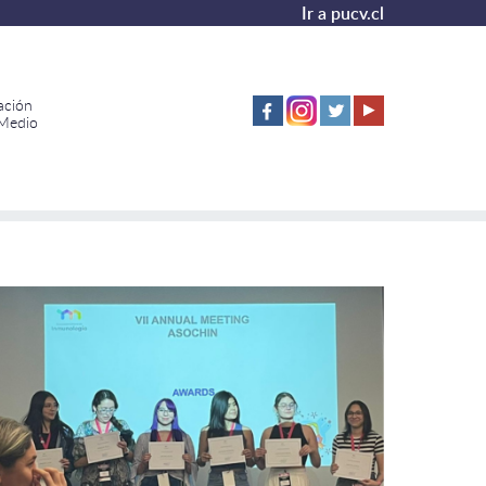
Ir a pucv.cl
ación
 Medio