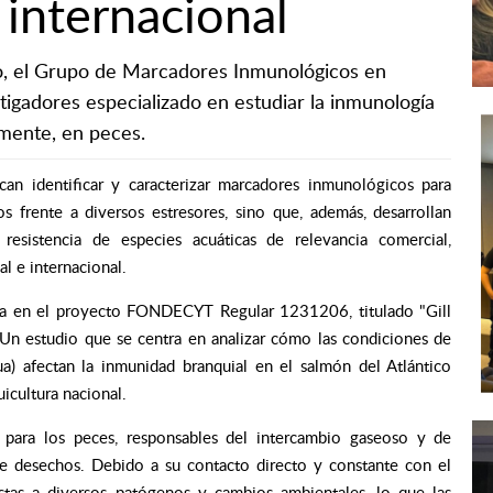
 internacional
co, el Grupo de Marcadores Inmunológicos en
igadores especializado en estudiar la inmunología
mente, en peces.
an identificar y caracterizar marcadores inmunológicos para
 frente a diversos estresores, sino que, además, desarrollan
resistencia de especies acuáticas de relevancia comercial,
l e internacional.
rca en el proyecto FONDECYT Regular 1231206, titulado "Gill
Un estudio que se centra en analizar cómo las condiciones de
ua) afectan la inmunidad branquial en el salmón del Atlántico
uicultura nacional.
s para los peces, responsables del intercambio gaseoso y de
e desechos. Debido a su contacto directo y constante con el
stas a diversos patógenos y cambios ambientales, lo que las