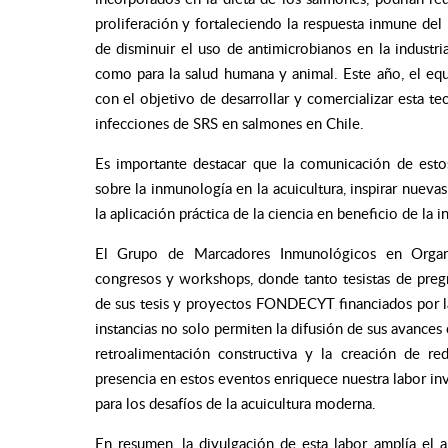
proliferación y fortaleciendo la respuesta inmune del 
de disminuir el uso de antimicrobianos en la industr
como para la salud humana y animal. Este año, el e
con el objetivo de desarrollar y comercializar esta t
infecciones de SRS en salmones en Chile.
Es importante destacar que la comunicación de esto
sobre la inmunología en la acuicultura, inspirar nueva
la aplicación práctica de la ciencia en beneficio de la in
El Grupo de Marcadores Inmunológicos en Organi
congresos y workshops, donde tanto tesistas de preg
de sus tesis y proyectos FONDECYT financiados por la
instancias no solo permiten la difusión de sus avances c
retroalimentación constructiva y la creación de r
presencia en estos eventos enriquece nuestra labor inv
para los desafíos de la acuicultura moderna.
En resumen, la divulgación de esta labor amplía el a