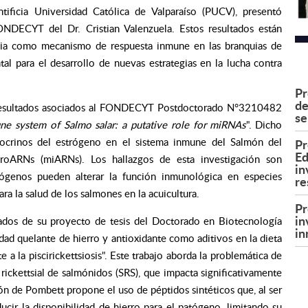
tificia Universidad Católica de Valparaíso (PUCV), presentó
ONDECYT del Dr. Cristian Valenzuela. Estos resultados están
gia como mecanismo de respuesta inmune en las branquias de
al para el desarrollo de nuevas estrategias en la lucha contra
Pr
de
do resultados asociados al FONDECYT Postdoctorado N°3210482
se
ne system of Salmo salar: a putative role for miRNAs
". Dicho
ndocrinos del estrógeno en el sistema inmune del Salmón del
Pr
Ed
croARNs (miARNs). Los hallazgos de esta investigación son
in
genos pueden alterar la función inmunológica en especies
re
ara la salud de los salmones en la acuicultura.
Pr
in
tados de su proyecto de tesis del Doctorado en Biotecnología
in
ad quelante de hierro y antioxidante como aditivos en la dieta
 a la piscirickettsiosis". Este trabajo aborda la problemática de
 rickettsial de salmónidos (SRS), que impacta significativamente
ción de Pombett propone el uso de péptidos sintéticos que, al ser
ucir la disponibilidad de hierro para el patógeno, limitando su