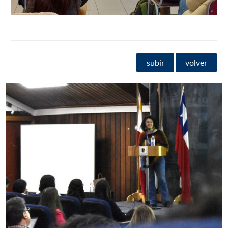
subir
volver