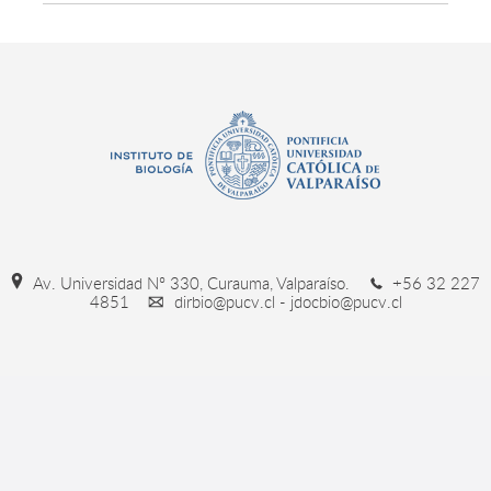
Av. Universidad Nº 330, Curauma, Valparaíso.
+56 32 227
4851
dirbio@pucv.cl - jdocbio@pucv.cl