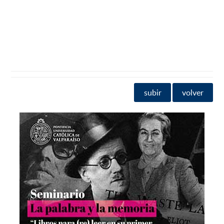
subir
volver