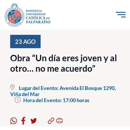
Click acá para ir directamente al contenido
La Universidad
23
AGO
Investigación, Creación e Innovación
Obra “Un día eres joven y al
PUCV Internacional
otro… no me acuerdo”
Vinculación con el Medio
Lugar del Evento:
Avenida El Bosque 1290,
Admisión
Viña del Mar
Hora del Evento:
17:00 horas
Pregrado
Postgrado
Formación Continua