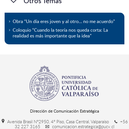
Otros Temas
Obra “Un día eres joven y al otro… no me acuerdo”
Coloquio “Cuando la teoría nos queda corta: La
realidad es más importante que la idea”
Dirección de Comunicación Estratégica
Avenida Brasil N°2950, 4° Piso, Casa Central, Valparaíso
+56
32 227 3165
comunicacion.estrategica@pucv.cl