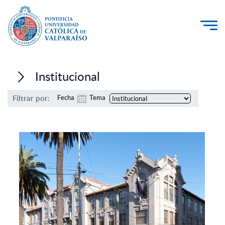
La Universidad
Institucional
Investigación, Creación e Innovación
Filtrar por:
Fecha
Tema
PUCV Internacional
Vinculación con el Medio
Admisión
Pregrado
Postgrado
Formación Continua