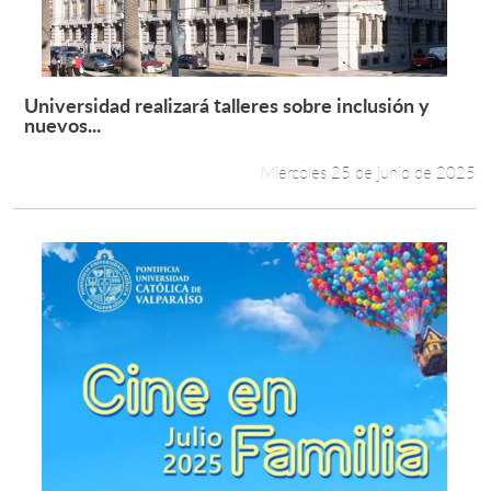
Estudiantes
Académicos
Universidad realizará talleres sobre inclusión y
Leer más +
nuevos...
Funcionarios
Miércoles 25 de junio de 2025
Alumni
English