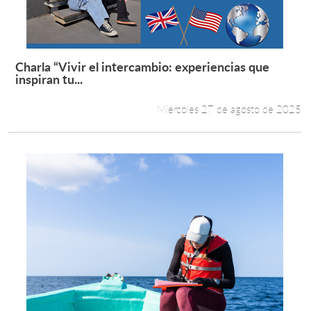
Estudiantes
Académicos
Charla “Vivir el intercambio: experiencias que
Leer más +
inspiran tu...
Funcionarios
Miércoles 27 de agosto de 2025
Alumni
English