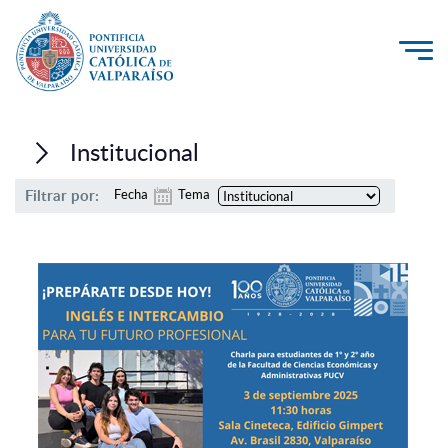
La Universidad
Institucional
Investigación, Creación e Innovación
Filtrar por:
Fecha
Tema
PUCV Internacional
Vinculación con el Medio
Admisión
Pregrado
Postgrado
Formación Continua