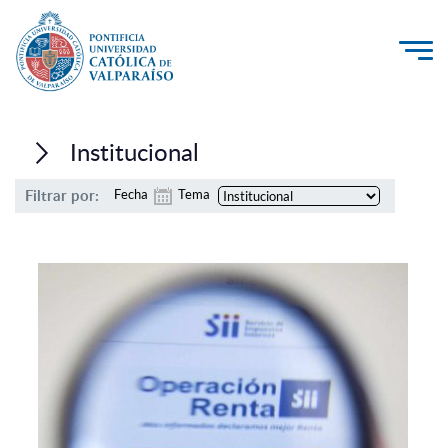
La Universidad
Institucional
Investigación, Creación e Innovación
Filtrar por:
Fecha
Tema
PUCV Internacional
Vinculación con el Medio
Admisión
Pregrado
Postgrado
Formación Continua