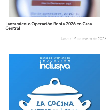
Estudiantes
Académicos
Lanzamiento Operación Renta 2026 en Casa
Leer más +
Central
Funcionarios
Jueves 19 de marzo de 2026
Alumni
English