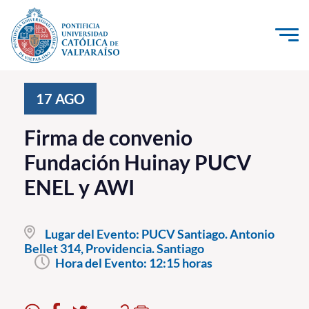
Click acá para ir directamente al contenido
La Universidad
17
AGO
Investigación, Creación e Innovación
Firma de convenio
PUCV Internacional
Fundación Huinay PUCV
Vinculación con el Medio
ENEL y AWI
Admisión
Lugar del Evento:
PUCV Santiago. Antonio
Pregrado
Bellet 314, Providencia. Santiago
Hora del Evento:
12:15 horas
Postgrado
Formación Continua