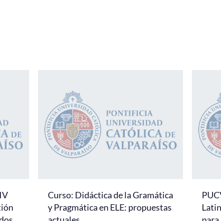
 IV
Curso: Didáctica de la Gramática
PUCV
tión
y Pragmática en ELE: propuestas
Lati
idos
actuales
para 