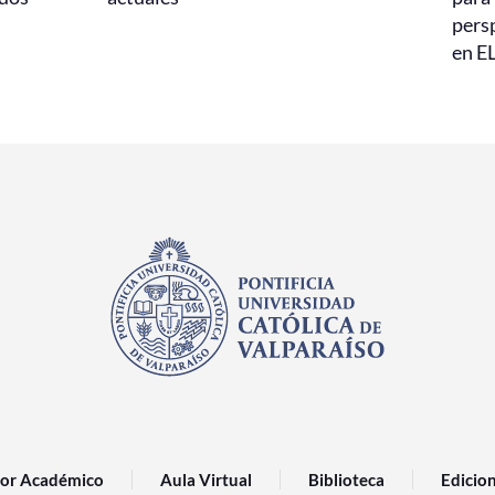
persp
en E
or Académico
Aula Virtual
Biblioteca
Edicio