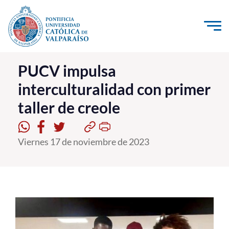
Click acá para ir directamente al contenido
La Universidad
PUCV impulsa
interculturalidad con primer
Investigación, Creación e Innovación
taller de creole
PUCV Internacional
Vinculación con el Medio
Viernes 17 de noviembre de 2023
Admisión
Pregrado
Postgrado
Formación Continua