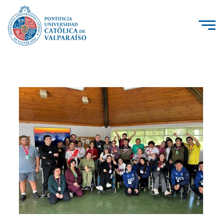
La Universidad
Investigación, Creación e Innovación
PUCV Internacional
Vinculación con el Medio
Admisión
Pregrado
Postgrado
Formación Continua