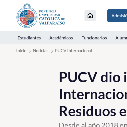
Click acá para ir directamente al contenido
Admisi
Estudiantes
Académicos
Funcionarios
Alum
Inicio
Noticias
PUCV Internacional
PUCV dio i
Internacio
Residuos e
Desde al año 2018 en 