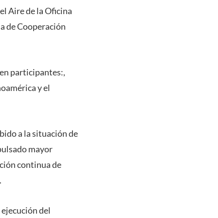
l Aire de la Oficina
na de Cooperación
en participantes:,
noamérica y el
ido a la situación de
mpulsado mayor
ación continua de
.
a ejecución del