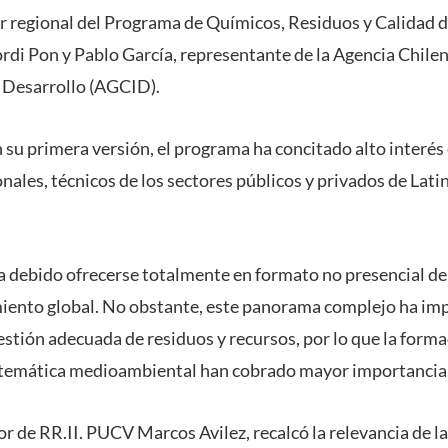
r regional del Programa de Químicos, Residuos y Calidad de
di Pon y Pablo García, representante de la Agencia Chile
l Desarrollo (AGCID).
su primera versión, el programa ha concitado alto interés 
nales, técnicos de los sectores públicos y privados de Lati
a debido ofrecerse totalmente en formato no presencial deb
iento global. No obstante, este panorama complejo ha i
estión adecuada de residuos y recursos, por lo que la form
a temática medioambiental han cobrado mayor importancia
tor de RR.II. PUCV Marcos Avilez, recalcó la relevancia de l