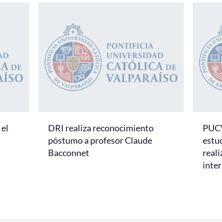
el
DRI realiza reconocimiento
PUCV
póstumo a profesor Claude
estu
Bacconnet
real
inte