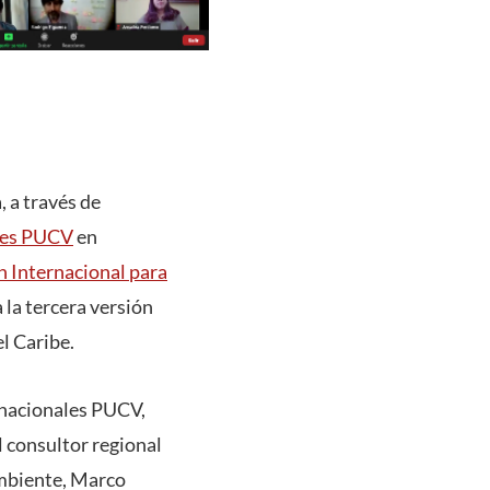
, a través de
ales PUCV
en
 Internacional para
a la tercera versión
el Caribe.
ernacionales PUCV,
l consultor regional
ambiente, Marco