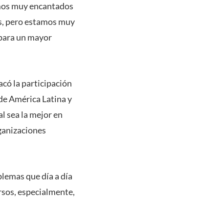
amos muy encantados
ias, pero estamos muy
 para un mayor
acó la participación
 de América Latina y
l sea la mejor en
rganizaciones
lemas que día a día
rsos, especialmente,