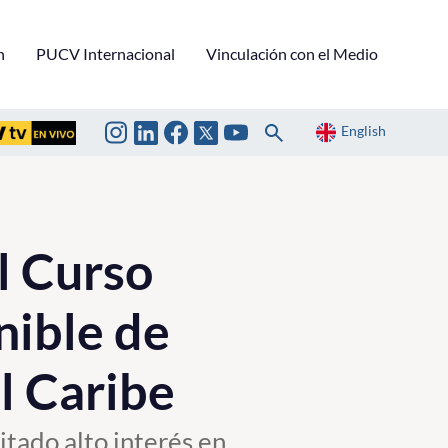
n
PUCV Internacional
Vinculación con el Medio
English
l Curso
nible de
l Caribe
itado alto interés en