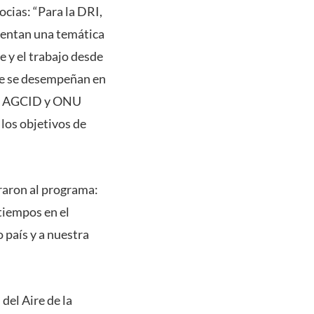
ocias: “Para la DRI,
sentan una temática
e y el trabajo desde
ue se desempeñan en
con AGCID y ONU
los objetivos de
raron al programa:
tiempos en el
 país y a nuestra
del Aire de la