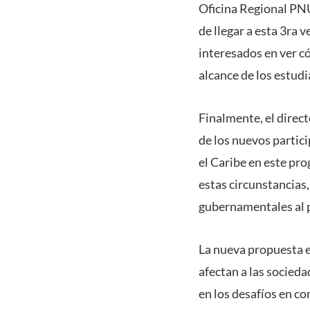
Oficina Regional PNU
de llegar a esta 3ra 
interesados en ver 
alcance de los estudi
Finalmente, el direc
de los nuevos partici
el Caribe en este pr
estas circunstancias
gubernamentales al p
La nueva propuesta e
afectan a las socied
en los desafíos en c