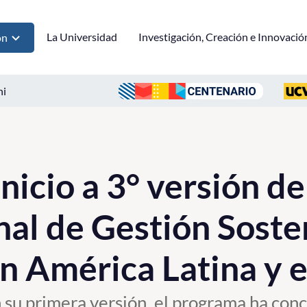
La Universidad
Investigación, Creación e Innovació
ón
ni
nicio a 3° versión de
nal de Gestión Soste
n América Latina y e
su primera versión, el programa ha conc