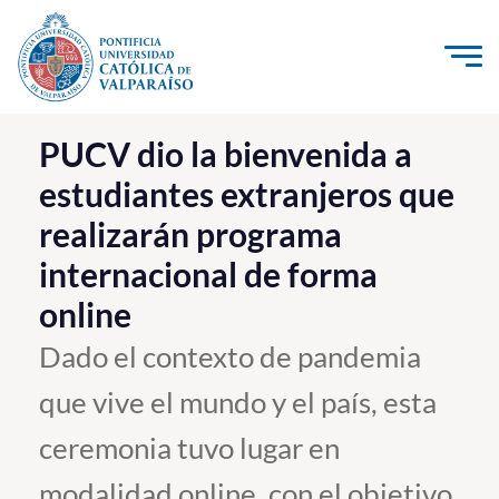
Click acá para ir directamente al contenido
La Universidad
PUCV dio la bienvenida a
estudiantes extranjeros que
Investigación, Creación e Innovación
realizarán programa
PUCV Internacional
internacional de forma
Vinculación con el Medio
online
Admisión
Dado el contexto de pandemia
que vive el mundo y el país, esta
Pregrado
ceremonia tuvo lugar en
Postgrado
Formación Continua
modalidad online, con el objetivo