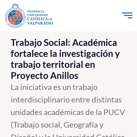
Click acá para ir directamente al contenido
La Universidad
Trabajo Social: Académica
fortalece la investigación y
Investigación, Creación e Innovación
trabajo territorial en
PUCV Internacional
Proyecto Anillos
Vinculación con el Medio
La iniciativa es un trabajo
Admisión
interdisciplinario entre distintas
Pregrado
unidades académicas de la PUCV
Postgrado
(Trabajo social, Geografía y
Formación Continua