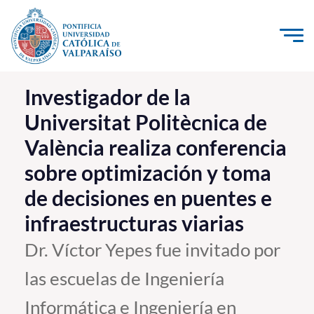
Click acá para ir directamente al contenido
La Universidad
Investigador de la
Universitat Politècnica de
Investigación, Creación e Innovación
València realiza conferencia
PUCV Internacional
sobre optimización y toma
Vinculación con el Medio
de decisiones en puentes e
Admisión
infraestructuras viarias
Dr. Víctor Yepes fue invitado por
Pregrado
las escuelas de Ingeniería
Postgrado
Informática e Ingeniería en
Formación Continua