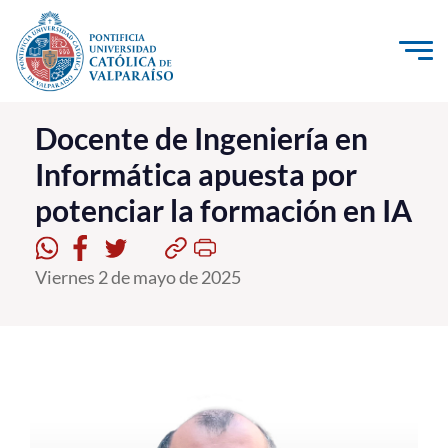
Click acá para ir directamente al contenido
La Universidad
Docente de Ingeniería en
Informática apuesta por
Investigación, Creación e Innovación
potenciar la formación en IA
PUCV Internacional
Vinculación con el Medio
Viernes 2 de mayo de 2025
Admisión
Pregrado
Postgrado
Formación Continua