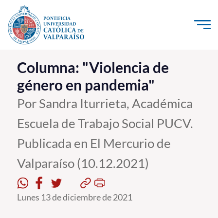
Click acá para ir directamente al contenido
La Universidad
Columna: "Violencia de
género en pandemia"
Investigación, Creación e Innovación
PUCV Internacional
Por Sandra Iturrieta, Académica
Vinculación con el Medio
Escuela de Trabajo Social PUCV.
Publicada en El Mercurio de
Admisión
Valparaíso (10.12.2021)
Pregrado
Postgrado
Lunes 13 de diciembre de 2021
Formación Continua