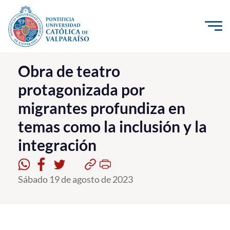
Click acá para ir directamente al contenido
La Universidad
Obra de teatro
protagonizada por
Investigación, Creación e Innovación
migrantes profundiza en
PUCV Internacional
temas como la inclusión y la
Vinculación con el Medio
integración
Admisión
Sábado 19 de agosto de 2023
Pregrado
Postgrado
Formación Continua