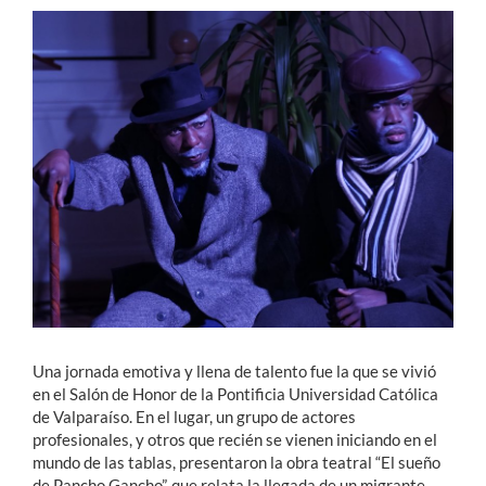
Estudiantes
Académicos
Funcionarios
Alumni
English
Una jornada emotiva y llena de talento fue la que se vivió
en el Salón de Honor de la Pontificia Universidad Católica
de Valparaíso. En el lugar, un grupo de actores
profesionales, y otros que recién se vienen iniciando en el
mundo de las tablas, presentaron la obra teatral “El sueño
de Pancho Gancho”, que relata la llegada de un migrante