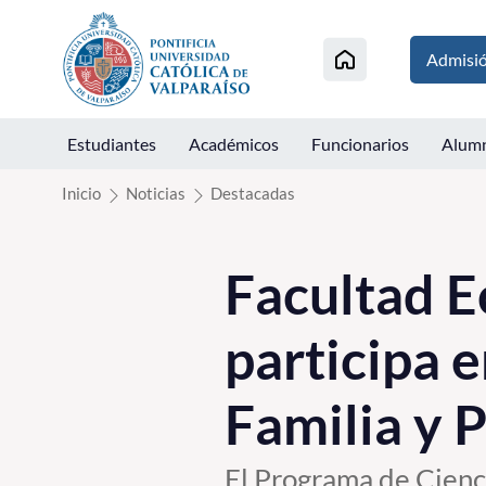
Click acá para ir directamente al contenido
Admisi
Estudiantes
Académicos
Funcionarios
Alum
Inicio
Noticias
Destacadas
Facultad E
participa 
Familia y 
El Programa de Cienci