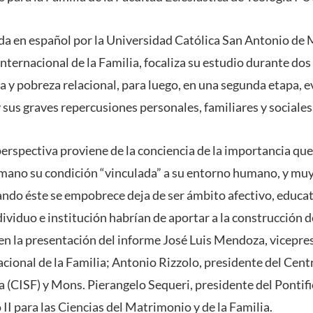
ada en español por la Universidad Católica San Antonio de
nternacional de la Familia, focaliza su estudio durante dos
a y pobreza relacional, para luego, en una segunda etapa, ev
sus graves repercusiones personales, familiares y sociales
perspectiva proviene de la conciencia de la importancia que
umano su condición “vinculada” a su entorno humano, y mu
ando éste se empobrece deja de ser ámbito afectivo, educat
dividuo e institución habrían de aportar a la construcción 
n en la presentación del informe José Luis Mendoza, vicepre
cional de la Familia; Antonio Rizzolo, presidente del Cent
a (CISF) y Mons. Pierangelo Sequeri, presidente del Pontifi
II para las Ciencias del Matrimonio y de la Familia.