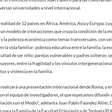
versas universidades a nivel internacional.
realidad de 12 países en África, América, Asia y Europa; cu
un modelo de interacciones que cruza la condición de la muj
s y la pobreza económica como temas transversales, con sei
en la vida familiar: pobreza educativa entre la familia, la es
icultad de ser niño; parejas vulnerables y padres solteros; s
yores, entre la fragilidad y los vínculos intergeneraciona
os y violencia en la familia.
se realizará una presentación internacional desde Roma, y
con el equipo de investigadores, el que esperamos difundi
lación con el Medio”, adelanta Juan Pablo Faúndez Allier, 
 para la Familia de la Facultad Eclesiástica de Teología PU