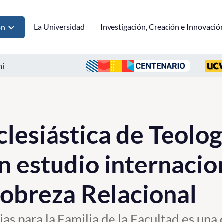
La Universidad
Investigación, Creación e Innovació
ón
ni
clesiástica de Teolog
en estudio internacio
Pobreza Relacional
as para la Familia de la Facultad es una 