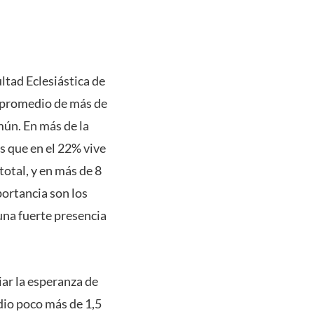
ltad Eclesiástica de
n promedio de más de
mún. En más de la
s que en el 22% vive
otal, y en más de 8
portancia son los
una fuerte presencia
iar la esperanza de
dio poco más de 1,5