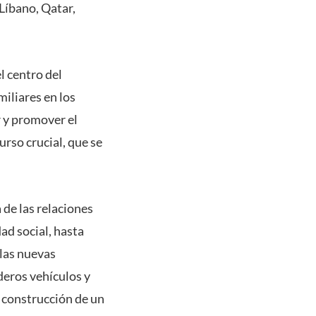
 Líbano, Qatar,
el centro del
miliares en los
r y promover el
urso crucial, que se
de las relaciones
dad social, hasta
 las nuevas
eros vehículos y
a construcción de un