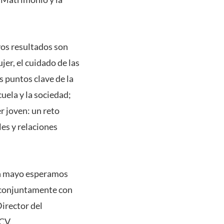
yos resultados son
er, el cuidado de las
s puntos clave de la
cuela y la sociedad;
er joven: un reto
les y relaciones
 en mayo esperamos
r conjuntamente con
Director del
CV.