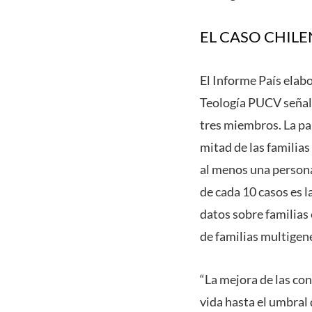
EL CASO CHIL
El Informe País elab
Teología PUCV señal
tres miembros. La pa
mitad de las familia
al menos una persona
de cada 10 casos es l
datos sobre familias
de familias multigen
“La mejora
de las con
vida hasta el umbral