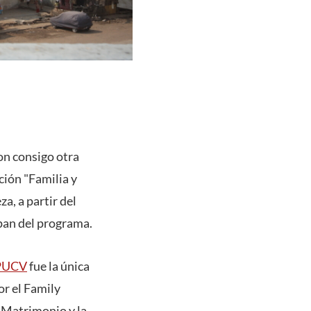
on consigo otra
ción "Familia y
a, a partir del
ipan del programa.
 PUCV
fue la única
or el Family
l Matrimonio y la