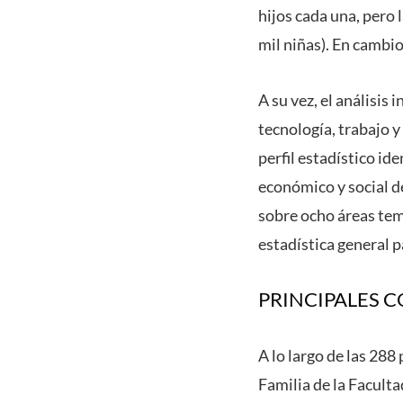
hijos cada una, pero
mil niñas). En cambio
A su vez, el análisi
tecnología, trabajo y
perfil estadístico id
económico y social de
sobre ocho áreas tem
estadística general p
PRINCIPALES 
A lo largo de las 288
Familia de la Facult